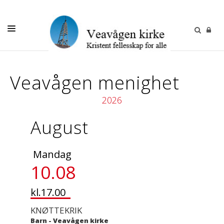
DÅP-VIGSEL-GRAVFERD
Veavågen menighet
KONFIRMASJON
2026
BILLETTER/PÅMELDING
BARN OG UNGE
August
VOKSNE
Mandag
OM OSS
10.08
FOR MEDARBEIDERE
kl.17.00
KNØTTEKRIK
Barn
-
Veavågen kirke