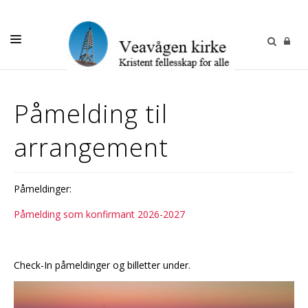
DÅP-VIGSEL-GRAVFERD
Påmelding til
KONFIRMASJON
arrangement
BILLETTER/PÅMELDING
BARN OG UNGE
Påmeldinger:
VOKSNE
Påmelding som konfirmant 2026-2027
OM OSS
FOR MEDARBEIDERE
Check-In påmeldinger og billetter under.